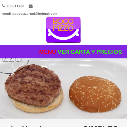
968811268
email: bocapizzaraal@hotmail.com
MENU
Skip to content