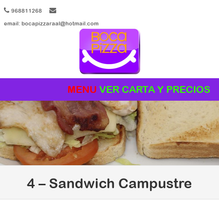
968811268
email: bocapizzaraal@hotmail.com
MENU
Skip to content
4 – Sandwich Campustre